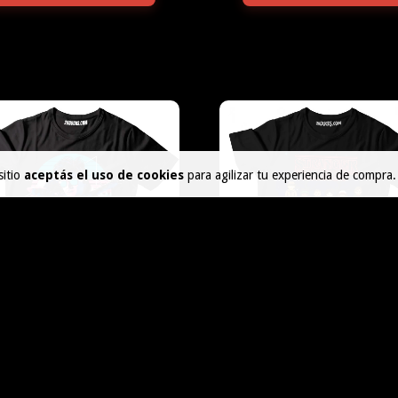
sitio
aceptás el uso de cookies
para agilizar tu experiencia de compra.
STRANGER THINGS 23
STRANGER THINGS GA
$45.000
$45.000