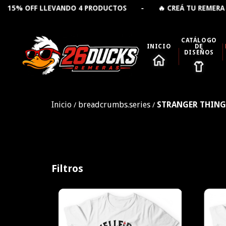
VANDO 4 PRODUCTOS - 🔥 CREÁ TU REMERA PERSONALIZA
CATÁLOGO
INICIO
DE
DISEÑOS
Inicio
breadcrumbs.series
STRANGER THING
/
/
Filtros