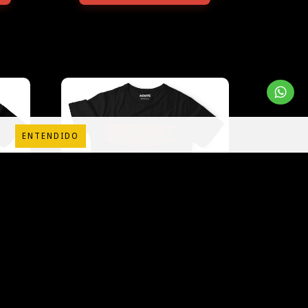
ENTENDIDO
ME
STRANGER THINGS 4
$45.000