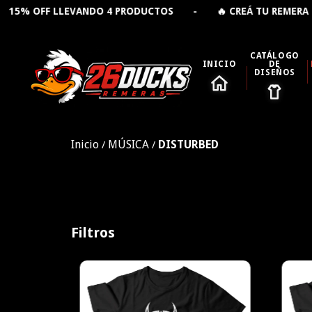
FF LLEVANDO 4 PRODUCTOS - 🔥 CREÁ TU REMERA PERSON
CATÁLOGO
INICIO
DE
DISEÑOS
Inicio
MÚSICA
DISTURBED
/
/
Filtros