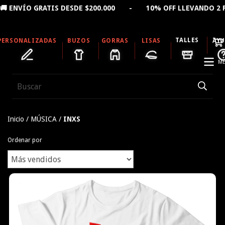
 GRATIS DESDE $200.000 - 10% OFF LLEVANDO 2 PRODU
TALLES
PERSONALIZADAS
BUZOS
GORRAS
LISAS
AY
ME
Inicio
/
MÚSICA
/
INXS
Ordenar por