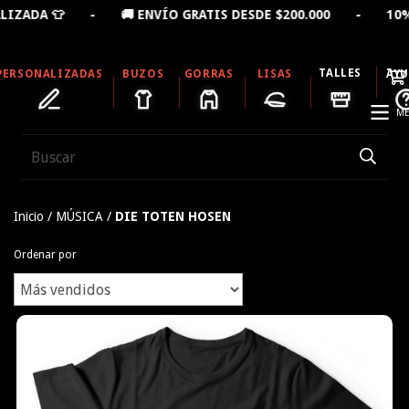
 - 🚚 ENVÍO GRATIS DESDE $200.000 - 10% OFF LLEVA
TALLES
PERSONALIZADAS
BUZOS
GORRAS
LISAS
AY
ME
Inicio
/
MÚSICA
/
DIE TOTEN HOSEN
Ordenar por