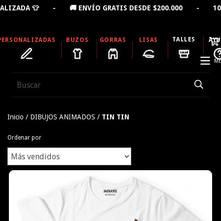
LIZADA 👕 - 🚚 ENVÍO GRATIS DESDE $200.000 - 10% 
TALLES
PERSONALIZADAS
BUZOS
GORRAS
LISAS
AY
ME
Inicio
/
DIBUJOS ANIMADOS
/
TIN TIN
Ordenar por