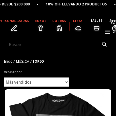
.000 - 10% OFF LLEVANDO 2 PRODUCTOS - 15% OFF LLEV
TALLES
PERSONALIZADAS
BUZOS
GORRAS
LISAS
AY
ME
Inicio
/
MÚSICA
/
IORIO
Ordenar por