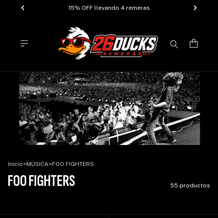
15% OFF llevando 4 remeras
Inicio
>
MÚSICA
>
FOO FIGHTERS
FOO FIGHTERS
55 productos