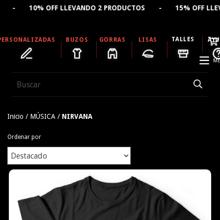
NDO 2 PRODUCTOS - 15% OFF LLEVANDO 4 PRODUCTOS - 
TALLES
PERSONALIZADAS
BUZOS
GORRAS
LISAS
AY
ME
Inicio
/
MÚSICA
/
NIRVANA
Ordenar por