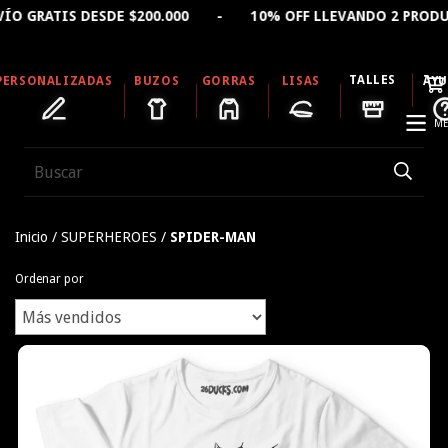
 DESDE $200.000 - 10% OFF LLEVANDO 2 PRODUCTOS - 
TALLES
PERSONALIZADAS
BUZOS
GORRAS
LISAS
AY
ME
Inicio
/
SUPERHEROES
/
SPIDER-MAN
Ordenar por