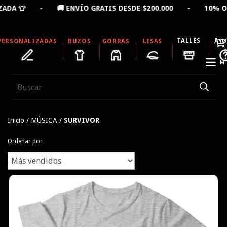
- 🚚 ENVÍO GRATIS DESDE $200.000 - 10% OFF LLEVAN
TALLES
PERSONALIZADAS
BUZOS
GORRAS
LISAS
AY
ME
Inicio
/
MÚSICA
/
SURVIVOR
Ordenar por