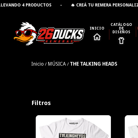
ANDO 4 PRODUCTOS - 🔥 CREÁ TU REMERA PERSONALIZAD
CATÁLOGO
INICIO
DE
DISEÑOS
Inicio
MÚSICA
THE TALKING HEADS
/
/
Filtros