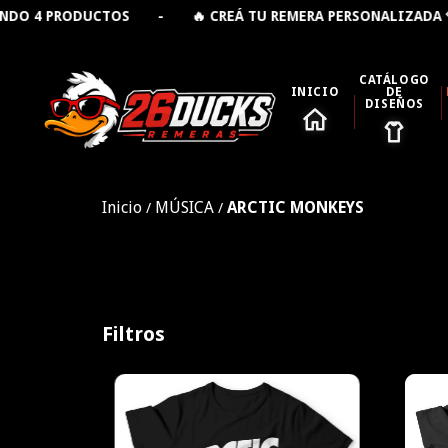
PRODUCTOS - 🔥 CREÁ TU REMERA PERSONALIZADA 👕 - 
CATÁLOGO
INICIO
DE
DISEÑOS
Inicio
MÚSICA
ARCTIC MONKEYS
/
/
Filtros