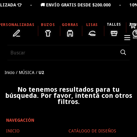
LIZADA 👕 - 🚚 ENVÍO GRATIS DESDE $200.000 - 10% 
TALLES
PERSONALIZADAS
BUZOS
GORRAS
LISAS
AY
ME
Inicio
/
MÚSICA
/
U2
No tenemos resultados para tu
búsqueda. Por favor, intentá con otros
filtros.
NAVEGACIÓN
INICIO
CATÁLOGO DE DISEÑOS