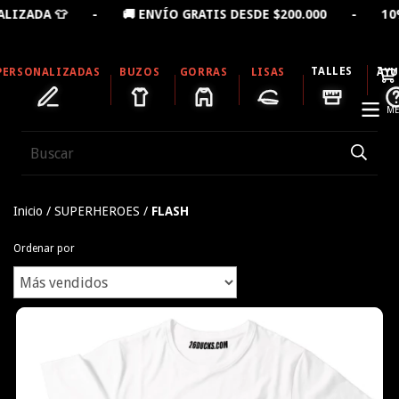
- 🚚 ENVÍO GRATIS DESDE $200.000 - 10% OFF LLEVAN
TALLES
PERSONALIZADAS
BUZOS
GORRAS
LISAS
AY
ME
Inicio
/
SUPERHEROES
/
FLASH
Ordenar por