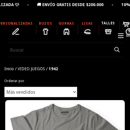
DA 👕 - 🚚 ENVÍO GRATIS DESDE $200.000 - 10% OFF L
TALLES
PERSONALIZADAS
BUZOS
GORRAS
LISAS
AY
ME
Inicio
/
VIDEO JUEGOS
/
1942
Ordenar por