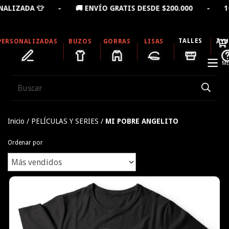
 - 🚚 ENVÍO GRATIS DESDE $200.000 - 10% OFF LLEV
TALLES
PERSONALIZADAS
BUZOS
GORRAS
LISAS
AY
ME
Inicio
/
PELÍCULAS Y SERIES
/
MI POBRE ANGELITO
Ordenar por