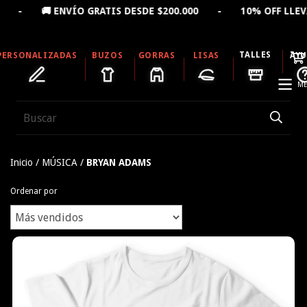
ÍO GRATIS DESDE $200.000 - 10% OFF LLEVANDO 2 PRO
TALLES
PERSONALIZADAS
BUZOS
GORRAS
LISAS
AY
ME
Inicio
/
MÚSICA
/
BRYAN ADAMS
Ordenar por