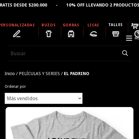
E $200.000 - 10% OFF LLEVANDO 2 PRODUCTOS - 15% OF
TALLES
PERSONALIZADAS
BUZOS
GORRAS
LISAS
AY
ME
Inicio
/
PELÍCULAS Y SERIES
/
EL PADRINO
Ordenar por