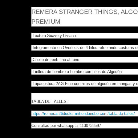
REMERA STRANGER THINGS, ALGO
PREMIUM
Textura Suave y Liviana.
Integramente en Overlock de 4 hilos reforzando costuras d
Cuello de reeb fino al tono.
Tirillera de hombro a hombro con hilos de Algodón
Tapacostura 2AG Fino con hilos de algodón en mangas y ci
TABLA DE TALLES:
https://remeras26ducks.mitiendanube.com/tabla-de-talles/
Consultas por whatsapp al 1130738597