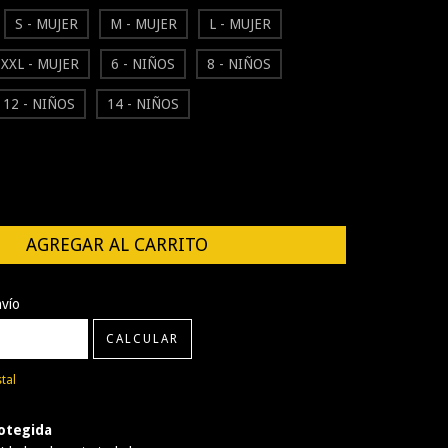
S - MUJER
M - MUJER
L - MUJER
XXL - MUJER
6 - NIÑOS
8 - NIÑOS
12 - NIÑOS
14 - NIÑOS
CP:
CAMBIAR CP
nvío
CALCULAR
tal
otegida