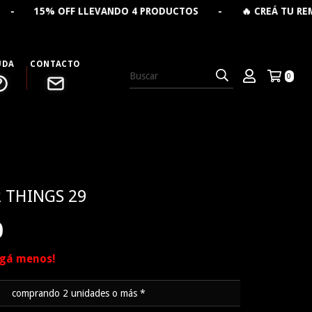
F LLEVANDO 4 PRODUCTOS - 🔥 CREÁ TU REMERA PERSON
UDA
CONTACTO
0
 THINGS 29
0
agá menos!
comprando 2 unidades o más *