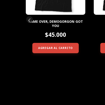
GAME OVER, DEMOGORGON GOT
S 25
YOU
$45.000
ITO
AGREGAR AL CARRITO