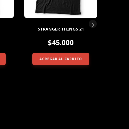
STRANGER THINGS 21
$45.000
AGREGAR AL CARRITO
AG