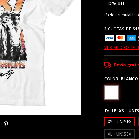
15% OFF
(*) No acumulable 
3
CUOTAS DE
$1
VER MEDIOS DE
Envío grati
COLOR:
BLANCO
TALLE:
XS - UNI
XS - UNISEX
XL - UNISEX