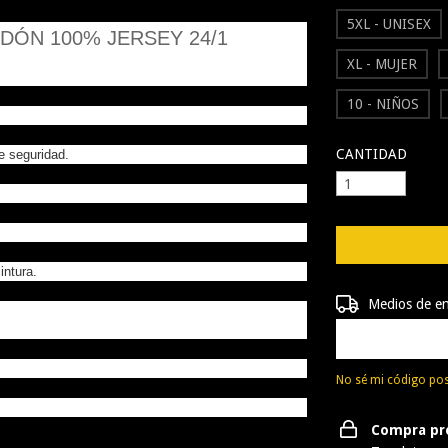
5XL - UNISEX
DÓN 100% JERSEY 24/1
XL - MUJER
10 - NIÑOS
CANTIDAD
e seguridad.
ntura.
Entregas para el 
Medios de e
No sé mi código pos
Compra pr