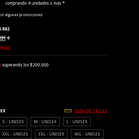
comprando 4 unidades o más *
con algunas promociones
8.882
 PAGO
s
superando los
$200.000
SEX
GUÍA DE TALLES
S - UNISEX
M - UNISEX
L - UNISEX
XXL - UNISEX
3XL - UNISEX
4XL - UNISEX