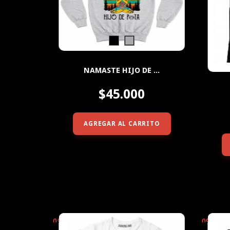
NAMASTE HIJO DE ...
$45.000
AGREGAR AL CARRITO
0
%
0
%
OFF
OFF