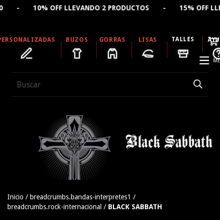
VANDO 2 PRODUCTOS - 15% OFF LLEVANDO 4 PRODUCTOS 
TALLES
PERSONALIZADAS
BUZOS
GORRAS
LISAS
AY
ME
Inicio
/
breadcrumbs.bandas-interpretes1
/
breadcrumbs.rock-internacional
/
BLACK SABBATH