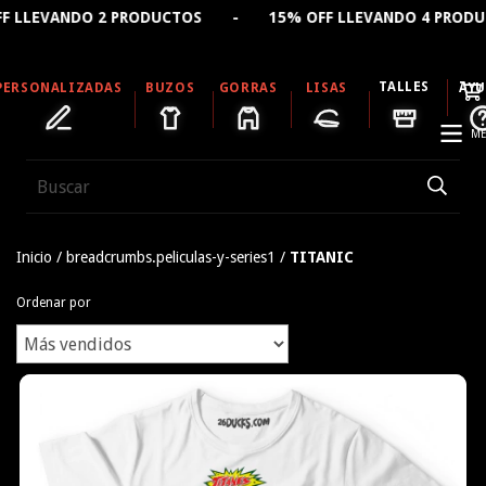
RODUCTOS - 15% OFF LLEVANDO 4 PRODUCTOS - 🔥 CREÁ
TALLES
PERSONALIZADAS
BUZOS
GORRAS
LISAS
AY
ME
Inicio
/
breadcrumbs.peliculas-y-series1
/
TITANIC
Ordenar por