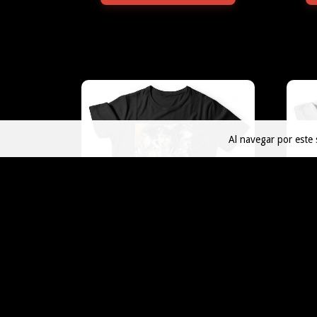
Al navegar por este 
PULP FICTION 15
$45.000