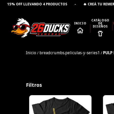
VANDO 4 PRODUCTOS - 🔥 CREÁ TU REMERA PERSONALIZA
CATÁLOGO
INICIO
DE
DISEÑOS
Inicio
breadcrumbs.peliculas-y-series1
PULP
/
/
Filtros