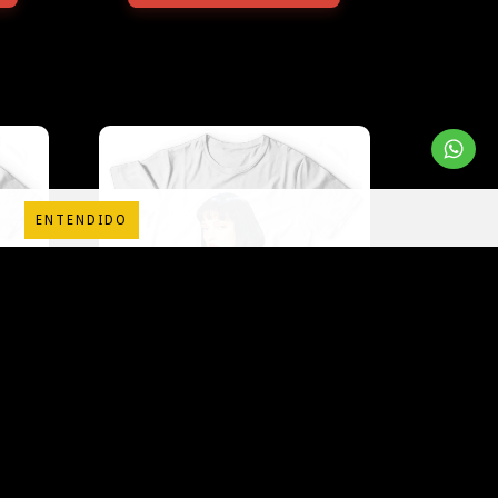
ENTENDIDO
PULP FICTION
$35.000