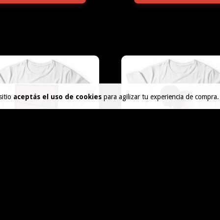
sitio
aceptás el uso de cookies
para agilizar tu experiencia de compra.
PULP FICTION 12
PULP FICTION
$45.000
$45.000