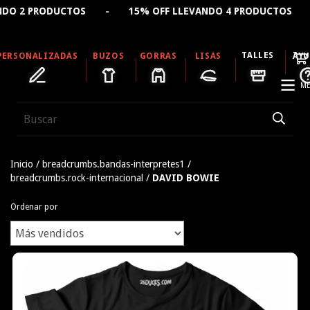
% OFF LLEVANDO 4 PRODUCTOS - 🔥 CREÁ TU REMERA PER
TALLES
PERSONALIZADAS
BUZOS
GORRAS
LISAS
AY
ME
Inicio
/
breadcrumbs.bandas-interpretes1
/
breadcrumbs.rock-internacional
/
DAVID BOWIE
Ordenar por