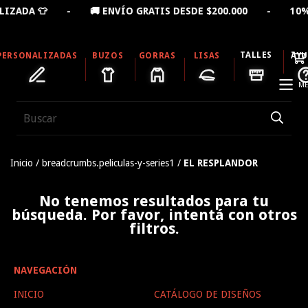
LIZADA 👕 - 🚚 ENVÍO GRATIS DESDE $200.000 - 10% 
TALLES
PERSONALIZADAS
BUZOS
GORRAS
LISAS
AY
ME
Inicio
/
breadcrumbs.peliculas-y-series1
/
EL RESPLANDOR
No tenemos resultados para tu
búsqueda. Por favor, intentá con otros
filtros.
NAVEGACIÓN
INICIO
CATÁLOGO DE DISEÑOS