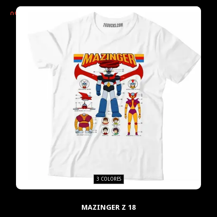
0
%
OFF
3 COLORES
MAZINGER Z 18