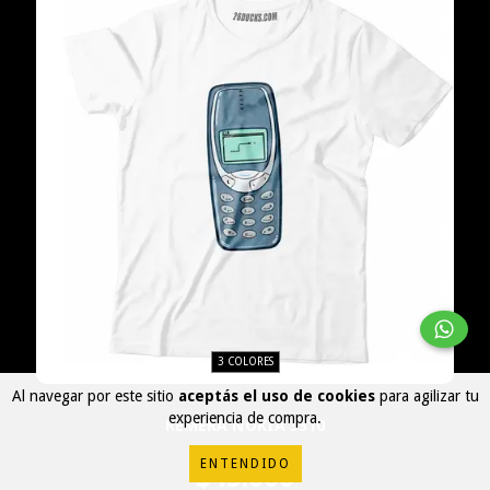
3 COLORES
Al navegar por este sitio
aceptás el uso de cookies
para agilizar tu
experiencia de compra.
REMERA NOKIA 3310
ENTENDIDO
$45.000