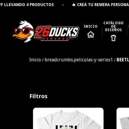
EVANDO 4 PRODUCTOS - 🔥 CREÁ TU REMERA PERSONALIZ
CATÁLOGO
INICIO
DE
DISEÑOS
Inicio
breadcrumbs.peliculas-y-series1
BEET
/
/
Filtros