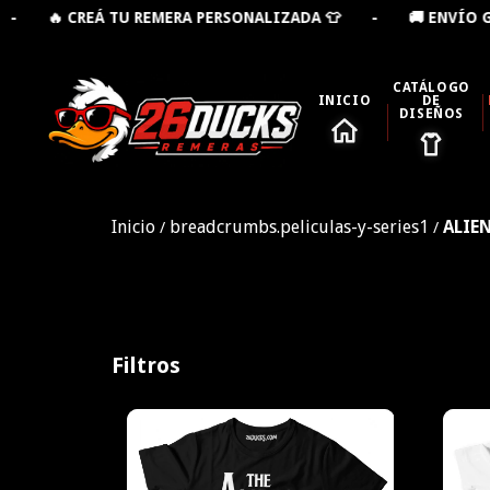
 REMERA PERSONALIZADA 👕 - 🚚 ENVÍO GRATIS DESDE 
CATÁLOGO
INICIO
DE
DISEÑOS
Inicio
breadcrumbs.peliculas-y-series1
ALIE
/
/
Filtros