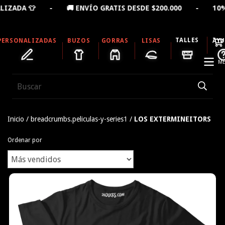
- 🚚 ENVÍO GRATIS DESDE $200.000 - 10% OFF LLEVAN
TALLES
PERSONALIZADAS
BUZOS
GORRAS
LISAS
AY
ME
Inicio
/
breadcrumbs.peliculas-y-series1
/
LOS EXTERMINEITORS
Ordenar por