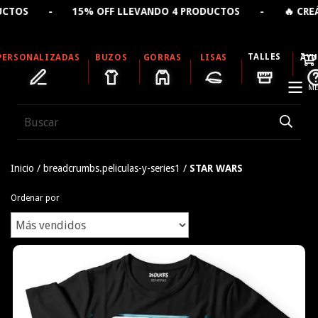
 LLEVANDO 4 PRODUCTOS - 🔥 CREÁ TU REMERA PERSONA
TALLES
PERSONALIZADAS
BUZOS
GORRAS
LISAS
AY
ME
Inicio
/
breadcrumbs.peliculas-y-series1
/
STAR WARS
Ordenar por