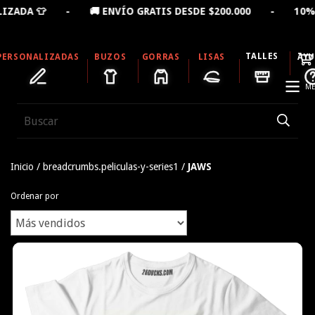
IZADA 👕 - 🚚 ENVÍO GRATIS DESDE $200.000 - 10% O
TALLES
PERSONALIZADAS
BUZOS
GORRAS
LISAS
AY
ME
Inicio
/
breadcrumbs.peliculas-y-series1
/
JAWS
Ordenar por