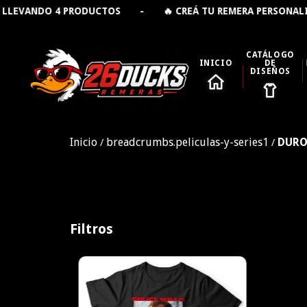
EVANDO 4 PRODUCTOS - 🔥 CREÁ TU REMERA PERSONALIZ
CATÁLOGO
INICIO
DE
DISEÑOS
Inicio
breadcrumbs.peliculas-y-series1
DURO
/
/
Filtros