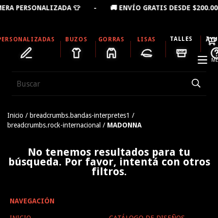
RA PERSONALIZADA 👕 - 🚚 ENVÍO GRATIS DESDE $200.
TALLES
PERSONALIZADAS
BUZOS
GORRAS
LISAS
AY
ME
Inicio
/
breadcrumbs.bandas-interpretes1
/
breadcrumbs.rock-internacional
/
MADONNA
No tenemos resultados para tu
búsqueda. Por favor, intentá con otros
filtros.
NAVEGACIÓN