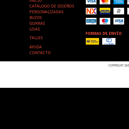
INICIO
CATÁLOGO DE DISEÑOS
PERSONALIZADAS
BUZOS
GORRAS
LISAS
FORMAS DE ENVÍO
TALLES
AYUDA
CONTACTO
COPYRIGHT 26D