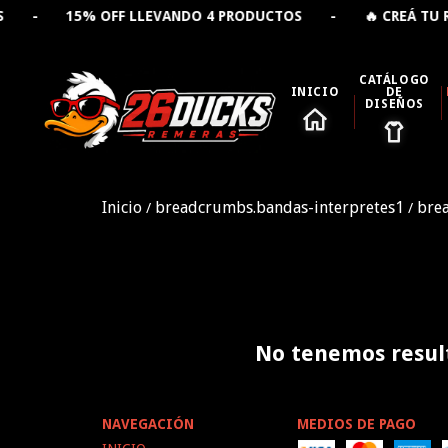
S - 15% OFF LLEVANDO 4 PRODUCTOS - 🔥 CREÁ TU REM
CATÁLOGO
INICIO
DE
DISEÑOS
Inicio
breadcrumbs.bandas-interpretes1
bre
/
/
No tenemos result
NAVEGACIÓN
MEDIOS DE PAGO