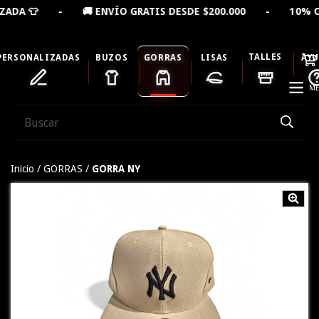
 🚚 ENVÍO GRATIS DESDE $200.000 - 10% OFF LLEVAND
TALLES
PERSONALIZADAS
BUZOS
GORRAS
LISAS
AY
ME
Inicio
/
GORRAS
/
GORRA NY