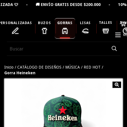
 - 🚚 ENVÍO GRATIS DESDE $200.000 - 10% OFF LLEVA
TALLES
PERSONALIZADAS
BUZOS
GORRAS
LISAS
AY
ME
Inicio
/
CATÁLOGO DE DISEÑOS
/
MÚSICA
/
RED HOT
/
Gorra Heineken