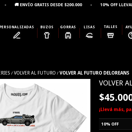
ATIS DESDE $200.000 - 10% OFF LLEVANDO 2 PRODUCTO
TALLES
PERSONALIZADAS
BUZOS
GORRAS
LISAS
AY
ERIES
VOLVER AL FUTURO
VOLVER AL FUTURO DELOREANS
/
/
VOLVER A
$45.00
¡Llevá más, p
10% OFF