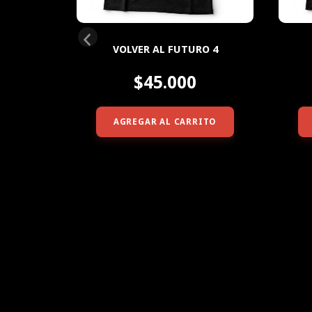
O 1
VOLVER AL FUTURO 4
$45.000
ITO
AGREGAR AL CARRITO