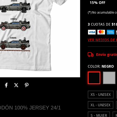
15% OFF
(*) No acumulable 
3
CUOTAS DE
$1
VER MEDIOS DE
Envío grati
COLOR:
NEGRO
XS - UNISEX
XL - UNISEX
DÓN 100% JERSEY 24/1
S - MUJER