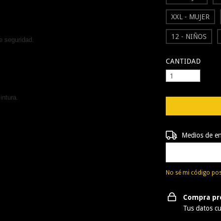
XXL - MUJER
12 - NIÑOS
e seguridad.
CANTIDAD
ntura.
Entregas para el 
Medios de e
No sé mi código pos
Compra pr
Tus datos cu