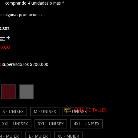
comprando 4 unidades o más *
con algunas promociones
8.882
 PAGO
s
superando los
$200.000
GUÍA DE TALLES
S - UNISEX
M - UNISEX
L - UNISEX
XXL - UNISEX
3XL - UNISEX
4XL - UNISEX
M - MUJER
L - MUJER
XL - MUJER