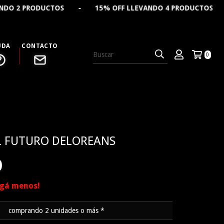
S - 15% OFF LLEVANDO 4 PRODUCTOS - 🔥 CREÁ TU REME
UDA
CONTACTO
0
L FUTURO DELOREANS
0
agá menos!
comprando 2 unidades o más *