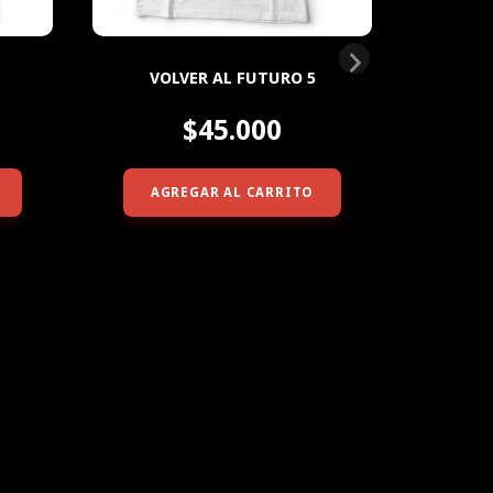
1
VOLVER AL FUTURO 5
VOL
$45.000
AGREGAR AL CARRITO
AG