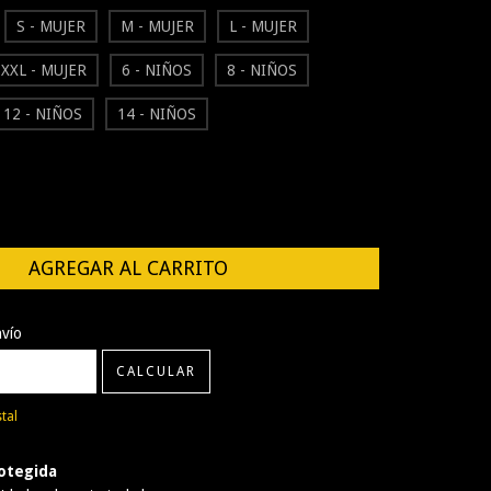
S - MUJER
M - MUJER
L - MUJER
XXL - MUJER
6 - NIÑOS
8 - NIÑOS
12 - NIÑOS
14 - NIÑOS
CP:
CAMBIAR CP
nvío
CALCULAR
tal
otegida