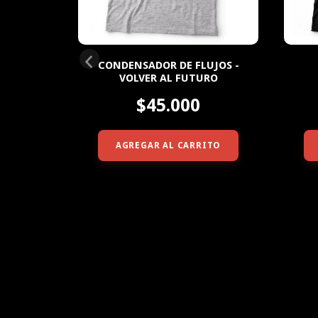
CONDENSADOR DE FLUJOS -
O 16
VOLVER AL FUTURO
$45.000
ITO
AGREGAR AL CARRITO