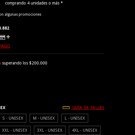
comprando 4 unidades o más *
con algunas promociones
8.882
 PAGO
s
superando los
$200.000
SEX
GUÍA DE TALLES
S - UNISEX
M - UNISEX
L - UNISEX
XXL - UNISEX
3XL - UNISEX
4XL - UNISEX