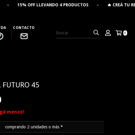
LLEVANDO 4 PRODUCTOS - 🔥 CREÁ TU REMERA PERSONAL
UDA
CONTACTO
0
L FUTURO 45
0
agá menos!
comprando 2 unidades o más *