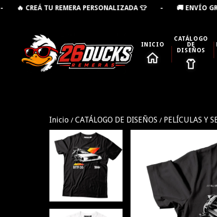
 REMERA PERSONALIZADA 👕 - 🚚 ENVÍO GRATIS DESDE $
CATÁLOGO
INICIO
DE
DISEÑOS
Inicio
CATÁLOGO DE DISEÑOS
PELÍCULAS Y S
/
/