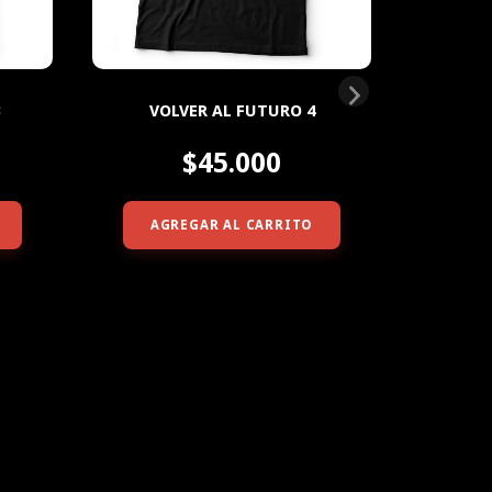
3
VOLVER AL FUTURO 4
$45.000
AGREGAR AL CARRITO
AG