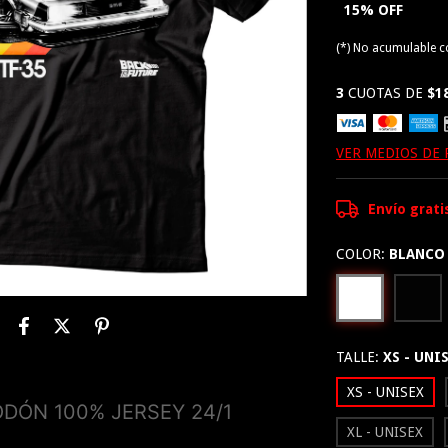
15% OFF
(*) No acumulable 
3
CUOTAS DE
$1
VER MEDIOS DE
Envío grati
COLOR:
BLANCO
TALLE:
XS - UNI
XS - UNISEX
DÓN 100% JERSEY 24/1
XL - UNISEX