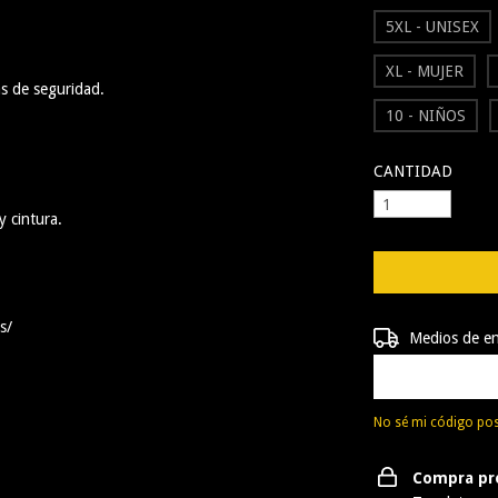
5XL - UNISEX
XL - MUJER
s de seguridad.
10 - NIÑOS
CANTIDAD
 cintura.
s/
Entregas para el 
Medios de e
No sé mi código pos
Compra pr