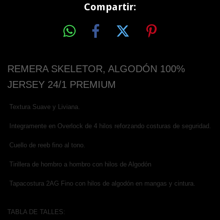
Compartir:
REMERA SKELETOR, ALGODÓN 100%
JERSEY 24/1 PREMIUM
Textura Suave y Liviana.
Integramente en Overlock de 4 hilos reforzando costuras de seguridad.
Cuello de reeb fino al tono.
Tirillera de hombro a hombro con hilos de Algodón
Tapacostura 2AG Fino con hilos de algodón en mangas y cintura.
TABLA DE TALLES: