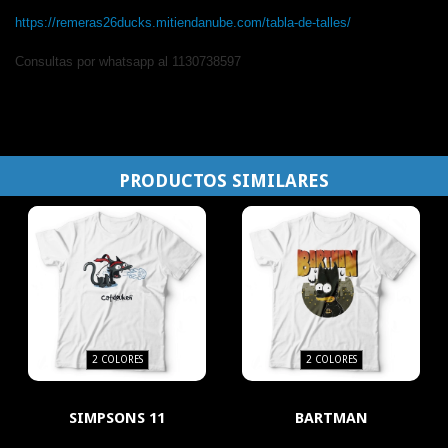
https://remeras26ducks.mitiendanube.com/tabla-de-talles/
Consultas por whatsapp al 1130738597
PRODUCTOS SIMILARES
2 COLORES
2 COLORES
SIMPSONS 11
BARTMAN