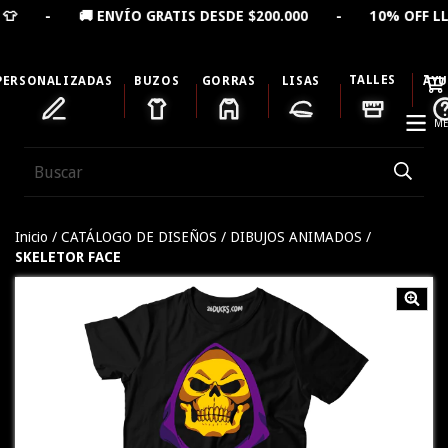
 - 🚚 ENVÍO GRATIS DESDE $200.000 - 10% OFF LLEVA
TALLES
PERSONALIZADAS
BUZOS
GORRAS
LISAS
AY
ME
Inicio
/
CATÁLOGO DE DISEÑOS
/
DIBUJOS ANIMADOS
/
SKELETOR FACE