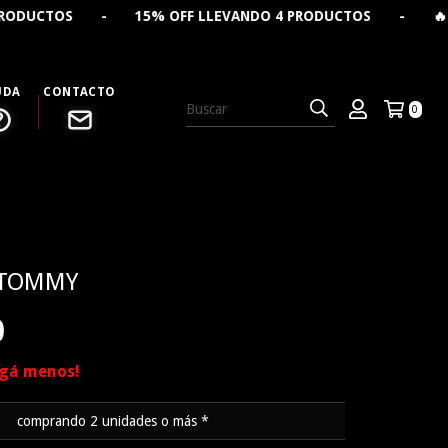
 - 15% OFF LLEVANDO 4 PRODUCTOS - 🔥 CREÁ TU REME
UDA
CONTACTO
0
 TOMMY
0
agá menos!
comprando 2 unidades o más *