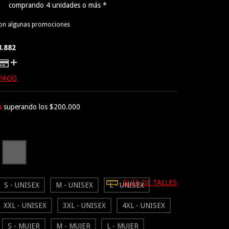
comprando 4 unidades o más *
con algunas promociones
8.882
 PAGO
s
superando los
$200.000
GUÍA DE TALLES
S - UNISEX
M - UNISEX
L - UNISEX
XXL - UNISEX
3XL - UNISEX
4XL - UNISEX
S - MUJER
M - MUJER
L - MUJER