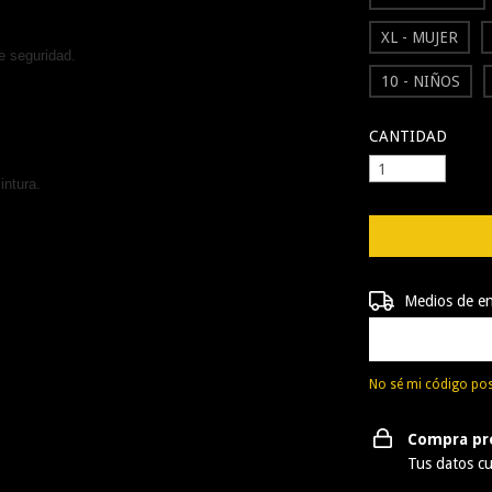
XL - MUJER
e seguridad.
10 - NIÑOS
CANTIDAD
ntura.
Entregas para el 
Medios de e
No sé mi código pos
Compra pr
Tus datos cu