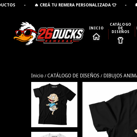
 🔥 CREÁ TU REMERA PERSONALIZADA 👕 - 🚚 ENVÍO GRA
CATÁLOGO
INICIO
DE
DISEÑOS
Inicio
CATÁLOGO DE DISEÑOS
DIBUJOS ANI
/
/