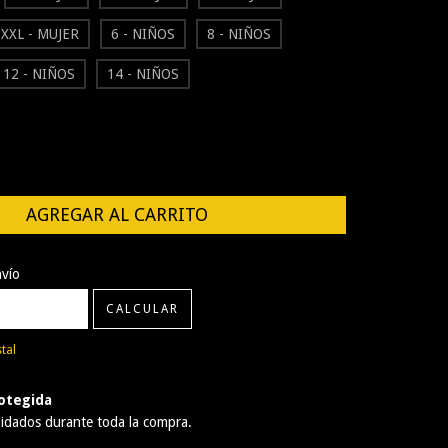
XXL - MUJER
6 - NIÑOS
8 - NIÑOS
12 - NIÑOS
14 - NIÑOS
CP:
CAMBIAR CP
nvío
CALCULAR
tal
otegida
idados durante toda la compra.