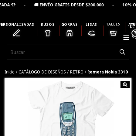
- 🚚 ENVÍO GRATIS DESDE $200.000 - 10% OFF LLEVAND
TALLES
PERSONALIZADAS
BUZOS
GORRAS
LISAS
AY
ME
Inicio
/
CATÁLOGO DE DISEÑOS
/
RETRO
/
Remera Nokia 3310