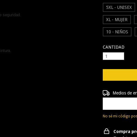
5XL - UNISEX
e seguridad.
XL - MUJER
10 - NIÑOS
CANTIDAD
ntura.
Entregas para el 
Medios de e
No sé mi código pos
Compra pr