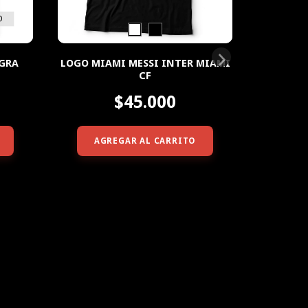
EGRA
LOGO MIAMI MESSI INTER MIAMI
MIAM
CF
$45.000
AGREGAR AL CARRITO
AG