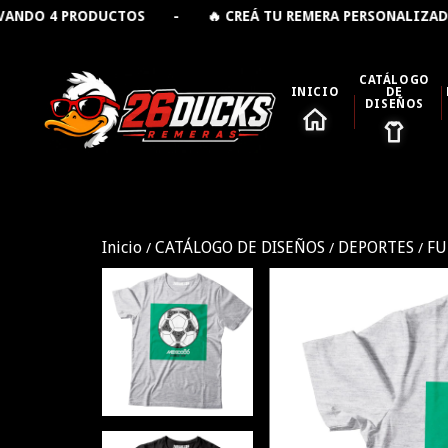
🔥 CREÁ TU REMERA PERSONALIZADA 👕 - 🚚 ENVÍO GRA
CATÁLOGO
INICIO
DE
DISEÑOS
Inicio
CATÁLOGO DE DISEÑOS
DEPORTES
FU
/
/
/