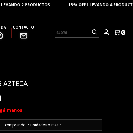
 - 15% OFF LLEVANDO 4 PRODUCTOS - 🔥 CREÁ TU REMER
UDA
CONTACTO
0
6 AZTECA
0
agá menos!
comprando 2 unidades o más *