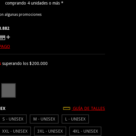
comprando 4 unidades o más *
con algunas promociones
8.882
 PAGO
s
superando los
$200.000
SEX
GUÍA DE TALLES
S - UNISEX
M - UNISEX
L - UNISEX
XXL - UNISEX
3XL - UNISEX
4XL - UNISEX