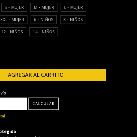
S - MUJER
M - MUJER
L - MUJER
XXL - MUJER
6 - NIÑOS
8 - NIÑOS
12 - NIÑOS
14 - NIÑOS
CP:
CAMBIAR CP
nvío
CALCULAR
tal
otegida