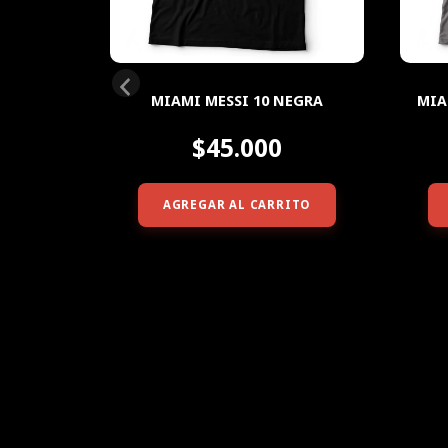
 MELANGE
MIAMI MESSI 10 NEGRA
MIA
$45.000
ITO
AGREGAR AL CARRITO