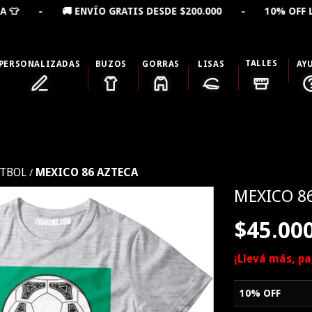
TIS DESDE $200.000 - 10% OFF LLEVANDO 2 PRODUCTOS
TALLES
PERSONALIZADAS
BUZOS
GORRAS
LISAS
AY
TBOL
MEXICO 86 AZTECA
/
MEXICO 8
$45.00
¡Llevá más, p
10% OFF